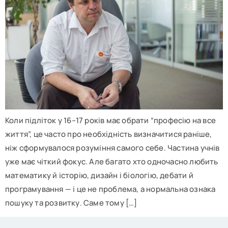
Коли підліток у 16–17 років має обрати “професію на все
життя”, це часто про необхідність визначитися раніше,
ніж сформувалося розуміння самого себе. Частина учнів
уже має чіткий фокус. Але багато хто одночасно любить
математику й історію, дизайн і біологію, дебати й
програмування — і це не проблема, а нормальна ознака
пошуку та розвитку. Саме тому […]