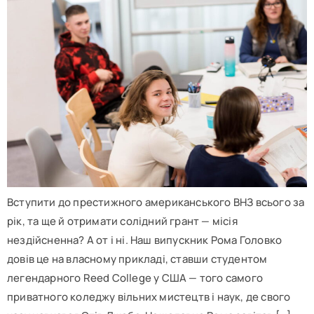
Вступити до престижного американського ВНЗ всього за
рік, та ще й отримати солідний грант — місія
нездійсненна? А от і ні. Наш випускник Рома Головко
довів це на власному прикладі, ставши студентом
легендарного Reed College у США — того самого
приватного коледжу вільних мистецтв і наук, де свого