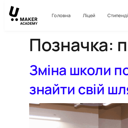
Головна
Ліцей
Стипенд
Позначка:
п
Зміна школи п
знайти свій шл