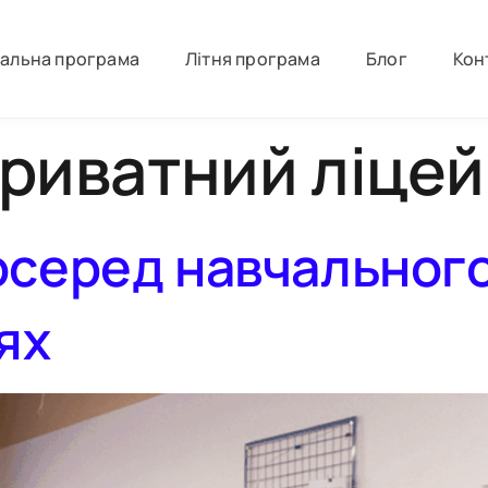
іальна програма
Літня програма
Блог
Кон
риватний ліцей
осеред навчального
ях