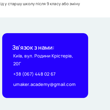
ід у старшу школу після 9 класу або зміну
Зв'язок з нами:
Київ, вул. Родини Крістерів,
20Г
+38 (067) 448 02 67
umaker.academy@gmail.com