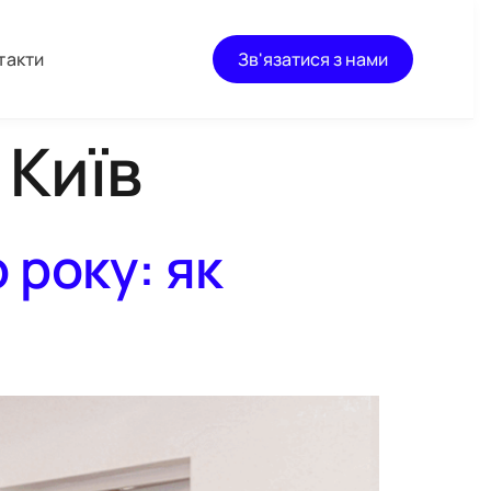
такти
Зв'язатися з нами
 Київ
 року: як