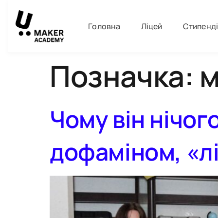
Головна
Ліцей
Стипенд
Позначка:
м
Чому він нічог
дофаміном, «л