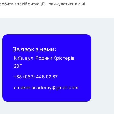
бити в такій ситуації — звинуватити в ліні.
Зв'язок з нами:
Київ, вул. Родини Крістерів,
20Г
+38 (067) 448 02 67
umaker.academy@gmail.com