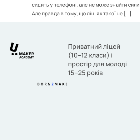
сидить у телефоні, але не може знайти сили 
Але правда в тому, що ліні як такої не […]
Приватний ліцей
(10–12 класи) і
простір для молоді
15–25 років