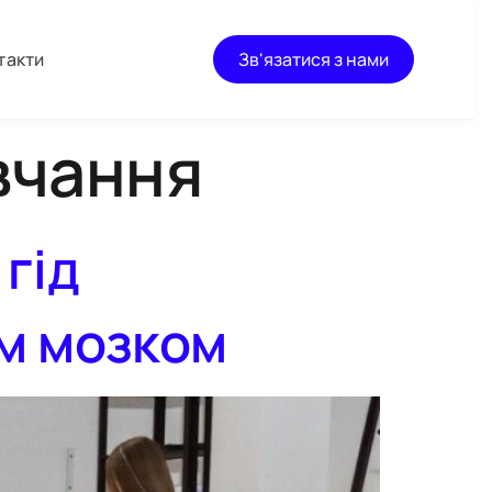
такти
Зв'язатися з нами
вчання
 гід
им мозком