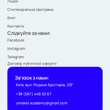
Ліцей
Стипендіальна програма
Блог
Контакти
Слідкуйте за нами:
Facebook
Instagram
Telegram
Договір публічної оферти
Зв'язок з нами:
Київ, вул. Родини Крістерів, 20Г
+38 (067) 448 02 67
umaker.academy@gmail.com