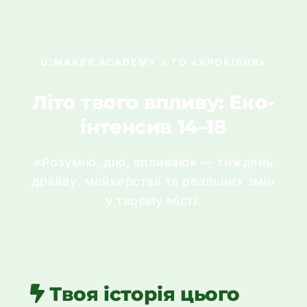
U:MAKER ACADEMY × ГО «КРОКІВНЯ»
Літо твого впливу: Еко-
інтенсив 14–18
«Розумію, дію, впливаю» — тиждень
драйву, мейкерства та реальних змін
у твоєму місті.
Твоя історія цього