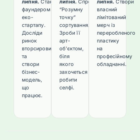
липня.
Стань
липня.
Спроектуй
липня.
Створи
фаундером
“Розумну
власний
еко-
точку”
лімітований
стартапу.
сортування.
мерч із
Досліди
Зроби її
переробленого
ринок
арт-
пластику
вторсировини
об’єктом,
на
та
біля
професійному
створи
якого
обладнанні.
бізнес-
захочеться
модель,
робити
що
селфі.
працює.