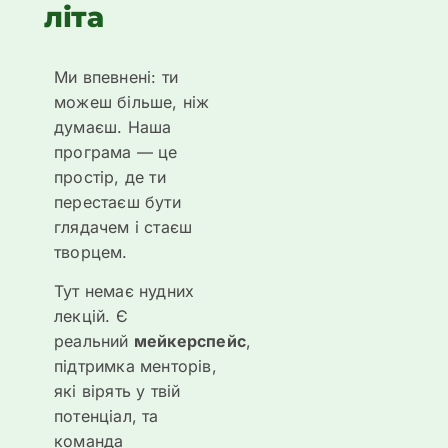
літа
Ми впевнені: ти
можеш більше, ніж
думаєш. Наша
програма — це
простір, де ти
перестаєш бути
глядачем і стаєш
творцем.
Тут немає нудних
лекцій. Є
реальний
мейкерспейс
,
підтримка менторів,
які вірять у твій
потенціал, та
команда