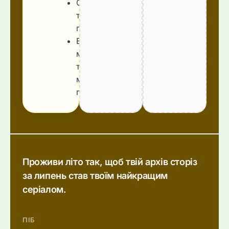
Обіди
та
перекуси
Всі
матеріали
та
медіа-
пакет
Проживи літо так, щоб твій архів сторіз
за липень став твоїм найкращим
серіалом.
ПІБ